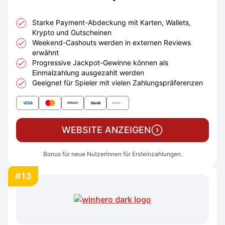
Starke Payment-Abdeckung mit Karten, Wallets,
Krypto und Gutscheinen
Weekend-Cashouts werden in externen Reviews
erwähnt
Progressive Jackpot-Gewinne können als
Einmalzahlung ausgezahlt werden
Geeignet für Spieler mit vielen Zahlungspräferenzen
WEBSITE ANZEIGEN
Bonus für neue Nutzerinnen für Ersteinzahlungen.
#13