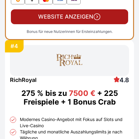
WEBSITE ANZEIGEN
Bonus für neue Nutzerinnen für Ersteinzahlungen.
#4
4.8
RichRoyal
275 % bis zu
7500 €
+ 225
Freispiele + 1 Bonus Crab
Modernes Casino-Angebot mit Fokus auf Slots und
Live-Casino
Tägliche und monatliche Auszahlungslimits je nach
Währung