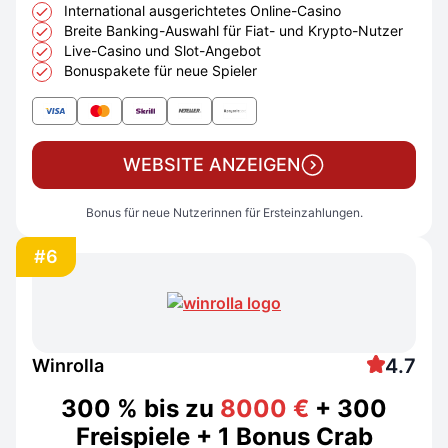
International ausgerichtetes Online-Casino
Breite Banking-Auswahl für Fiat- und Krypto-Nutzer
Live-Casino und Slot-Angebot
Bonuspakete für neue Spieler
WEBSITE ANZEIGEN
Bonus für neue Nutzerinnen für Ersteinzahlungen.
#6
4.7
Winrolla
300 % bis zu
8000 €
+ 300
Freispiele + 1 Bonus Crab