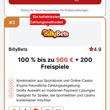
Bonus für neue Nutzerinnen für Ersteinzahlungen.
Die beliebtesten
#3
Zahlungsmethoden
4.9
BillyBets
100 % bis zu
500 €
+ 200
Freispiele
Kombination aus Sportsbook und Online-Casino
Krypto-freundliche Zahlungsumgebung
Große Auswahl an modernen Payment-Lösungen
Geeignet für Spieler, die Sportwetten und Casino
kombinieren möchten