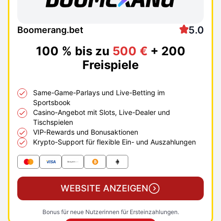
5.0
Boomerang.bet
100 % bis zu
500 €
+ 200
Freispiele
Same-Game-Parlays und Live-Betting im
Sportsbook
Casino-Angebot mit Slots, Live-Dealer und
Tischspielen
VIP-Rewards und Bonusaktionen
Krypto-Support für flexible Ein- und Auszahlungen
WEBSITE ANZEIGEN
Bonus für neue Nutzerinnen für Ersteinzahlungen.