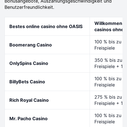
Bonusangebote, Auszahlungsgeschwindigkeit und
Benutzerfreundlichkeit.
Willkommensb
Bestes online casino ohne OASIS
casinos ohne 
100 % bis zu 5
Boomerang Casino
Freispiele
350 % bis zu 1
OnlySpins Casino
Freispiele + 1
100 % bis zu 5
BillyBets Casino
Freispiele
275 % bis zu 7
Rich Royal Casino
Freispiele + 1
100 % bis zu 5
Mr. Pacho Casino
Freispiele