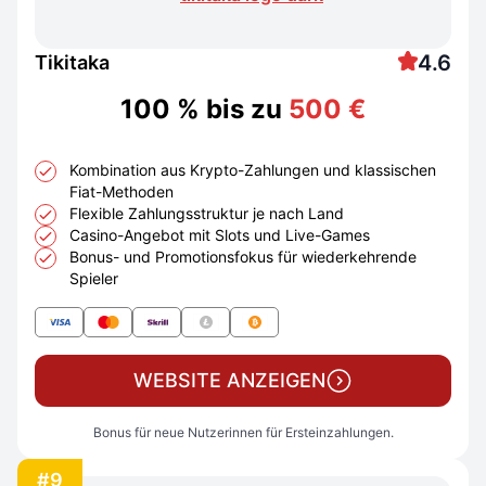
4.6
Tikitaka
100 % bis zu
500 €
Kombination aus Krypto-Zahlungen und klassischen
Fiat-Methoden
Flexible Zahlungsstruktur je nach Land
Casino-Angebot mit Slots und Live-Games
Bonus- und Promotionsfokus für wiederkehrende
Spieler
WEBSITE ANZEIGEN
Bonus für neue Nutzerinnen für Ersteinzahlungen.
#9