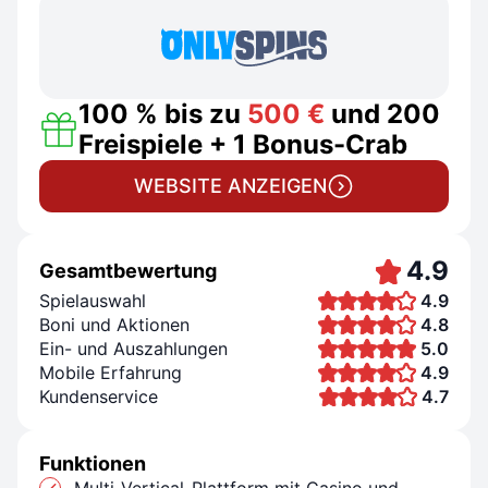
100 % bis zu
500 €
und 200
Freispiele + 1 Bonus-Crab
WEBSITE ANZEIGEN
4.9
Gesamtbewertung
Spielauswahl
4.9
Boni und Aktionen
4.8
Ein- und Auszahlungen
5.0
Mobile Erfahrung
4.9
Kundenservice
4.7
Funktionen