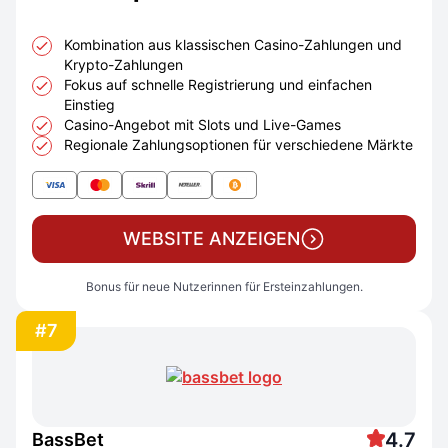
Kombination aus klassischen Casino-Zahlungen und
Krypto-Zahlungen
Fokus auf schnelle Registrierung und einfachen
Einstieg
Casino-Angebot mit Slots und Live-Games
Regionale Zahlungsoptionen für verschiedene Märkte
WEBSITE ANZEIGEN
Bonus für neue Nutzerinnen für Ersteinzahlungen.
#7
4.7
BassBet