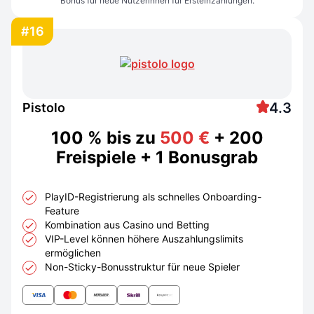
Bonus für neue Nutzerinnen für Ersteinzahlungen.
#16
4.3
Pistolo
100 % bis zu
500 €
+ 200
Freispiele + 1 Bonusgrab
PlayID-Registrierung als schnelles Onboarding-
Feature
Kombination aus Casino und Betting
VIP-Level können höhere Auszahlungslimits
ermöglichen
Non-Sticky-Bonusstruktur für neue Spieler