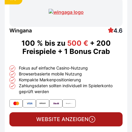
4.6
Wingana
100 % bis zu
500 €
+ 200
Freispiele + 1 Bonus Crab
Fokus auf einfache Casino-Nutzung
Browserbasierte mobile Nutzung
Kompakte Markenpositionierung
Zahlungsdaten sollten individuell im Spielerkonto
geprüft werden
WEBSITE ANZEIGEN