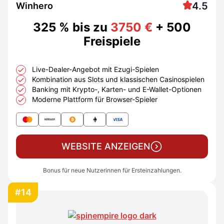
4.5
Winhero
325 % bis zu
3750 €
+ 500
Freispiele
Live-Dealer-Angebot mit Ezugi-Spielen
Kombination aus Slots und klassischen Casinospielen
Banking mit Krypto-, Karten- und E-Wallet-Optionen
Moderne Plattform für Browser-Spieler
WEBSITE ANZEIGEN
Bonus für neue Nutzerinnen für Ersteinzahlungen.
#14