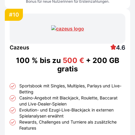
Bonus für neue Nutzerinnen für Ersteinzahlungen.
#10
4.6
Cazeus
100 % bis zu
500 €
+ 200 GB
gratis
Sportsbook mit Singles, Multiples, Parlays und Live-
Betting
Casino-Angebot mit Blackjack, Roulette, Baccarat
und Live-Dealer-Spielen
Evolution- und Ezugi-Live-Blackjack in externen
Spielanalysen erwähnt
Rewards, Challenges und Turniere als zusätzliche
Features